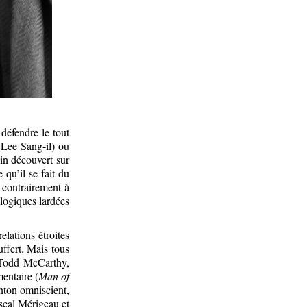
 défendre le tout
Lee Sang-il) ou
ain découvert sur
 qu’il se fait du
 contrairement à
logiques lardées
elations étroites
ffert. Mais tous
. Todd McCarthy,
entaire (
Man of
nton omniscient,
scal Mérigeau et