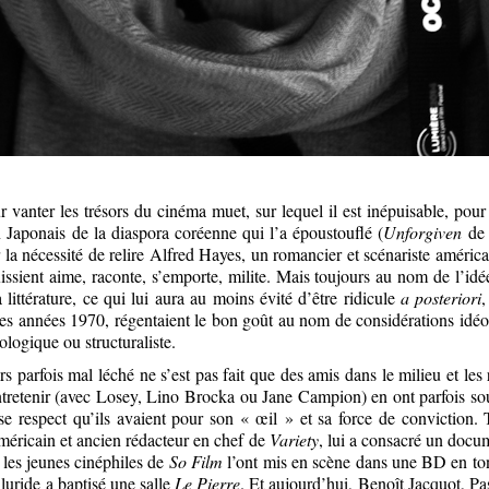
 vanter les trésors du cinéma muet, sur lequel il est inépuisable, pour
n Japonais de la diaspora coréenne qui l’a époustouflé (
Unforgiven
de 
r la nécessité de relire Alfred Hayes, un romancier et scénariste améric
Rissient aime, raconte, s’emporte, milite. Mais toujours au nom de l’idée
littérature, ce qui lui aura au moins évité d’être ridicule
a posteriori
,
les années 1970, régentaient le bon goût au nom de considérations idéo
ologique ou structuraliste.
rs parfois mal léché ne s’est pas fait que des amis dans le milieu et les r
entretenir (avec Losey, Lino Brocka ou Jane Campion) en ont parfois sou
se respect qu’ils avaient pour son « œil » et sa force de conviction
américain et ancien rédacteur en chef de
Variety
, lui a consacré un docum
 les jeunes cinéphiles de
So Film
l’ont mis en scène dans une BD en to
lluride a baptisé une salle
Le Pierre
. Et aujourd’hui, Benoît Jacquot, Pa