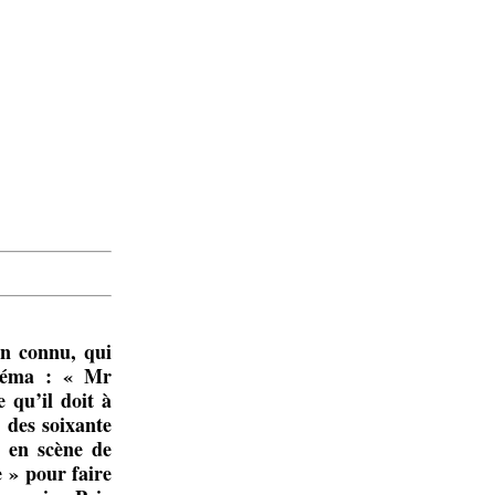
en connu, qui
inéma : « Mr
 qu’il doit à
e des soixante
s en scène de
e » pour faire