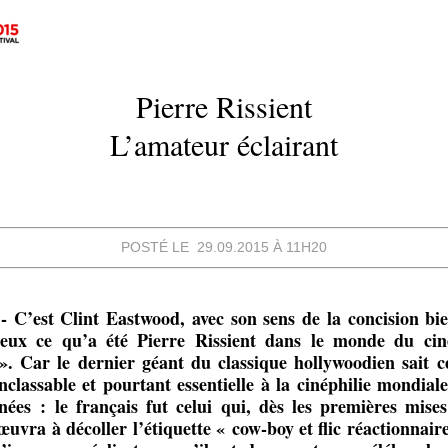
Pierre Rissient
L’amateur éclairant
POSTÉ LE 29.09.2015 À 11H20
’est Clint Eastwood, avec son sens de la concision bi
mieux ce qu’a été Pierre Rissient dans le monde du c
. Car le dernier géant du classique hollywoodien sait ce
inclassable et pourtant essentielle à la cinéphilie mondial
nées : le français fut celui qui, dès les premières mise
œuvra à décoller l’étiquette « cow-boy et flic réactionnair