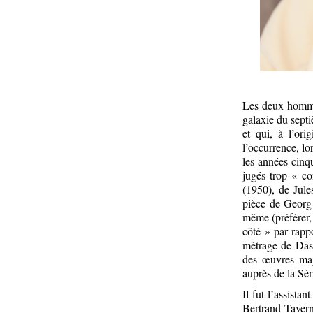
Les deux hommes
galaxie du septi
et qui, à l’ori
l’occurrence, l
les années cinq
jugés trop « c
(1950), de Jule
pièce de Georg 
même (préférer,
côté » par rapp
métrage de Dass
des œuvres maje
auprès de la Sé
Il fut l’assista
Bertrand Taverni