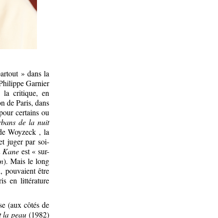
artout » dans la
 Philippe Garnier
 la critique, en
n de Paris, dans
pour certains ou
bans de la nuit
 de Woyzeck , la
t juger par soi-
n Kane
est « sur-
on
). Mais le long
, pouvaient être
s en littérature
se (aux côtés de
t la peau
(1982)