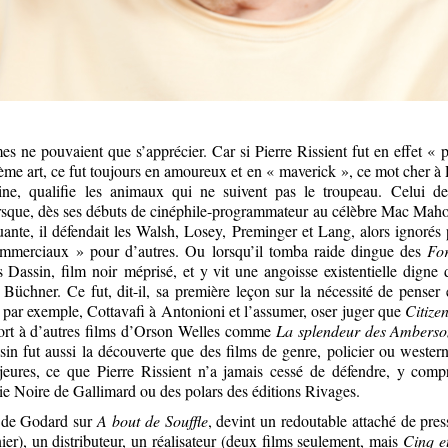
 ne pouvaient que s’apprécier. Car si Pierre Rissient fut en effet « p
ème art, ce fut toujours en amoureux et en « maverick », ce mot cher à
gine, qualifie les animaux qui ne suivent pas le troupeau. Celui de
orsque, dès ses débuts de cinéphile-programmateur au célèbre Mac Maho
uante, il défendait les Walsh, Losey, Preminger et Lang, alors ignorés 
ommerciaux » pour d’autres. Ou lorsqu’il tomba raide dingue des
For
s Dassin, film noir méprisé, et y vit une angoisse existentielle digne
Büchner. Ce fut, dit-il, sa première leçon sur la nécessité de penser e
 par exemple, Cottavafi à Antonioni et l’assumer, oser juger que
Citize
ort à d’autres films d’Orson Welles comme
La splendeur des Ambers
in fut aussi la découverte que des films de genre, policier ou western
ures, ce que Pierre Rissient n’a jamais cessé de défendre, y compri
rie Noire de Gallimard ou des polars des éditions Rivages.
nt de Godard sur
A bout de Souffle
, devint un redoutable attaché de pres
er), un distributeur, un réalisateur (deux films seulement, mais
Cinq e