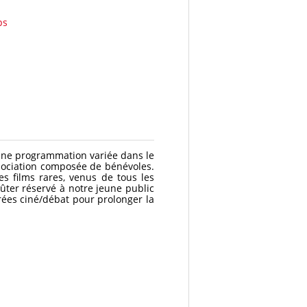
ps
c une programmation variée dans le
ssociation composée de bénévoles.
es films rares, venus de tous les
oûter réservé à notre jeune public
rées ciné/débat pour prolonger la