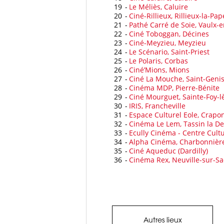
19
-
Le Méliès, Caluire
20
-
Ciné-Rillieux, Rillieux-la-Pap
21
-
Pathé Carré de Soie, Vaulx-e
22
-
Ciné Toboggan, Décines
23
-
Ciné-Meyzieu, Meyzieu
24
-
Le Scénario, Saint-Priest
25
-
Le Polaris, Corbas
26
-
Ciné’Mions, Mions
27
-
Ciné La Mouche, Saint-Genis
28
-
Cinéma MDP, Pierre-Bénite
29
-
Ciné Mourguet, Sainte-Foy-l
30
-
IRIS, Francheville
31
-
Espace Culturel Eole, Crapo
32
-
Cinéma Le Lem, Tassin la D
33
-
Ecully Cinéma - Centre Cultur
34
-
Alpha Cinéma, Charbonnière
35
-
Ciné Aqueduc (Dardilly)
36
-
Cinéma Rex, Neuville-sur-S
Autres lieux