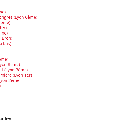
me)
ongrès (Lyon 6ème)
3ème)
1er)
ème)
(Bron)
orbas)
8ème)
Lyon 8ème)
uit (Lyon 3ème)
umière (Lyon 1er)
(Lyon 2ème)
)
contres