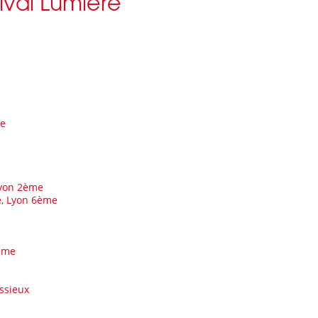
tival Lumière
me
Lyon 2ème
e, Lyon 6ème
ème
issieux