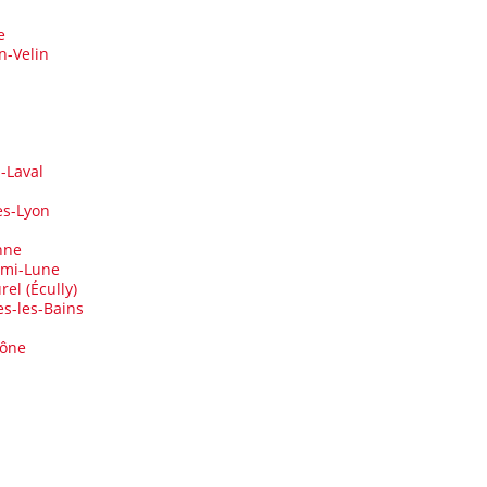
e
n-Velin
-Laval
ès-Lyon
nne
emi-Lune
el (Écully)
s-les-Bains
aône