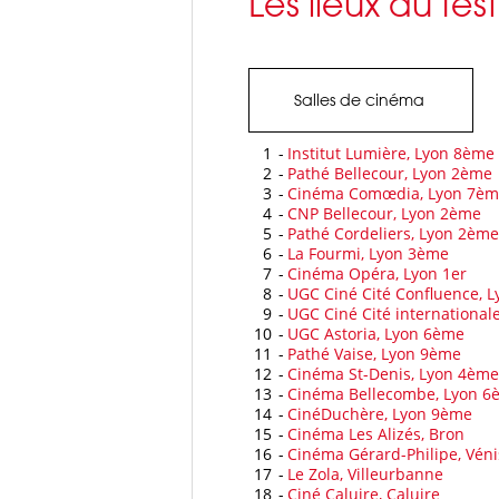
Les lieux du fes
Salles de cinéma
1
-
Institut Lumière, Lyon 8ème
2
-
Pathé Bellecour, Lyon 2ème
3
-
Cinéma Comœdia, Lyon 7è
4
-
CNP Bellecour, Lyon 2ème
5
-
Pathé Cordeliers, Lyon 2ème
6
-
La Fourmi, Lyon 3ème
7
-
Cinéma Opéra, Lyon 1er
8
-
UGC Ciné Cité Confluence, 
9
-
UGC Ciné Cité international
10
-
UGC Astoria, Lyon 6ème
11
-
Pathé Vaise, Lyon 9ème
12
-
Cinéma St-Denis, Lyon 4ème
13
-
Cinéma Bellecombe, Lyon 6
14
-
CinéDuchère, Lyon 9ème
15
-
Cinéma Les Alizés, Bron
16
-
Cinéma Gérard-Philipe, Vén
17
-
Le Zola, Villeurbanne
18
-
Ciné Caluire, Caluire