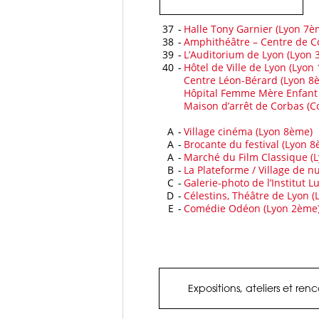
37
-
Halle Tony Garnier (Lyon 7è
38
-
Amphithéâtre – Centre de C
39
-
L’Auditorium de Lyon (Lyon 
40
-
Hôtel de Ville de Lyon (Lyon 
Centre Léon-Bérard (Lyon 8
Hôpital Femme Mère Enfant 
Maison d’arrêt de Corbas (C
A
-
Village cinéma (Lyon 8ème)
A
-
Brocante du festival (Lyon 
A
-
Marché du Film Classique (
B
-
La Plateforme / Village de n
C
-
Galerie-photo de l’Institut L
D
-
Célestins, Théâtre de Lyon 
E
-
Comédie Odéon (Lyon 2ème
Expositions, ateliers et ren