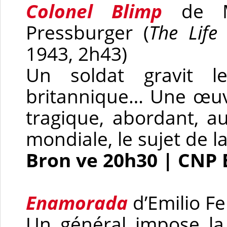
Colonel Blimp
de Mi
Pressburger (
The Life
1943, 2h43)
Un soldat gravit l
britannique… Une œuv
tragique, abordant, a
mondiale, le sujet de 
Bron ve 20h30 | CNP 
Enamorada
d’Emilio F
Un général impose la r