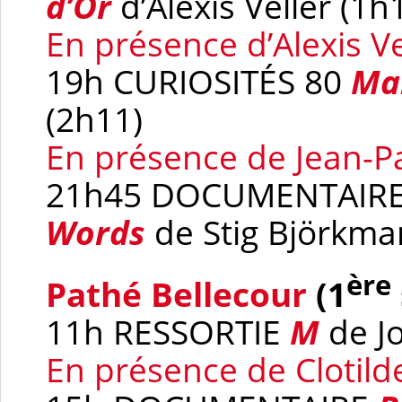
d’Or
d’Alexis Veller (1h
En présence d’Alexis Ve
19h CURIOSITÉS 80
Ma
(2h11)
En présence de Jean-P
21h45 DOCUMENTAIR
Words
de Stig Björkma
ère
Pathé Bellecour
(1
11h RESSORTIE
M
de J
En présence de Clotil