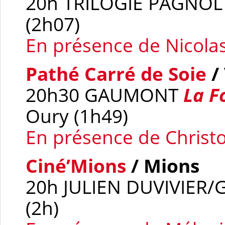
20h TRILOGIE PAGNO
(2h07)
En présence de Nicola
Pathé Carré de Soie
/
20h30 GAUMONT
La F
Oury (1h49)
En présence de Chris
Ciné’Mions
/ Mions
20h JULIEN DUVIVIE
(2h)