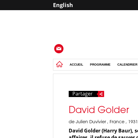
English
ACCUEIL
PROGRAMME
CALENDRIER
Partager
David Golder
de Julien Duvivier , France , 1931
David Golder (Harry Baur), s
affaires, il refuse de sauver