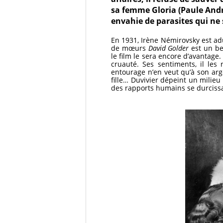
sa femme Gloria (Paule Andral
envahie de parasites qui ne s
En 1931, Irène Némirovsky est adu
de mœurs
David Golder
est un bes
le film le sera encore d’avantag
cruauté. Ses sentiments, il les 
entourage n’en veut qu’à son arg
fille… Duvivier dépeint un milie
des rapports humains se durciss