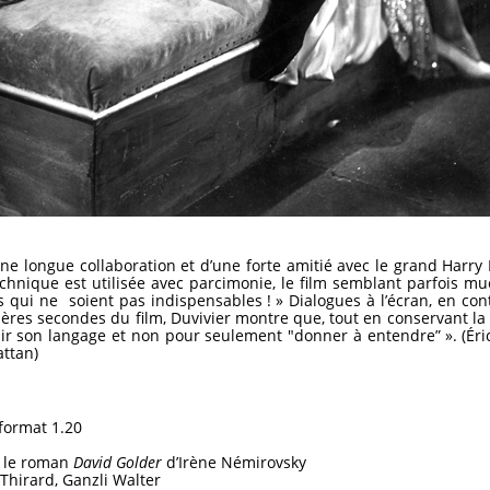
e longue collaboration et d’une forte amitié avec le grand Harry B
echnique est utilisée avec parcimonie, le film semblant parfois muet
s qui ne soient pas indispensables ! » Dialogues à l’écran, en co
ières secondes du film, Duvivier montre que, tout en conservant la 
hir son langage et non pour seulement "donner à entendre” ». (Éri
attan)
 format 1.20
ès le roman
David Golder
d’Irène Némirovsky
Thirard, Ganzli Walter