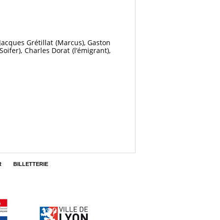
 Jacques Grétillat (Marcus), Gaston
oifer), Charles Dorat (l’émigrant),
R
BILLETTERIE