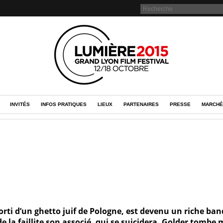
INVITÉS
INFOS PRATIQUES
LIEUX
PARTENAIRES
PRESSE
MARCHÉ
orti d’un ghetto juif de Pologne, est devenu un riche ban
 de la faillite son associé, qui se suicidera. Golder tombe