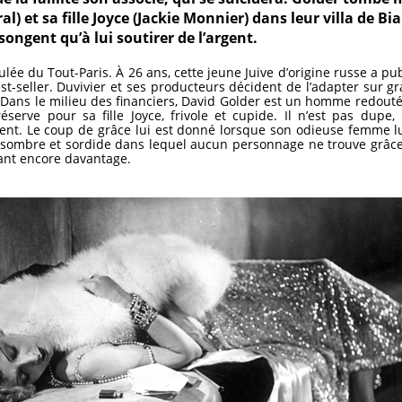
) et sa fille Joyce (Jackie Monnier) dans leur villa de Bia
ongent qu’à lui soutirer de l’argent.
lée du Tout-Paris. À 26 ans, cette jeune Juive d’origine russe a pu
t-seller. Duvivier et ses producteurs décident de l’adapter sur gr
e. Dans le milieu des financiers, David Golder est un homme redout
réserve pour sa fille Joyce, frivole et cupide. Il n’est pas du
ent. Le coup de grâce lui est donné lorsque son odieuse femme l
u sombre et sordide dans lequel aucun personnage ne trouve grâce
ant encore davantage.