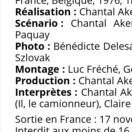
Réalisation :
Chantal A
Scénario :
Chantal Aker
Paquay
Photo :
Bénédicte Delesa
Szlovak
Montage :
Luc Fréché, G
Production :
Chantal Ake
Interprètes :
Chantal Ake
(Il, le camionneur), Clair
Sortie en France : 17 n
Interdit aux moins de 16 