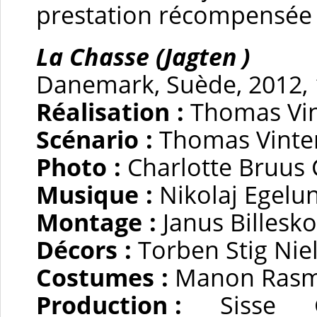
prestation récompensée 
La Chasse (Jagten )
Danemark, Suède, 2012, 1
Réalisation :
Thomas Vin
Scénario :
Thomas Vinter
Photo :
Charlotte Bruus 
Musique :
Nikolaj Egelu
Montage :
Janus Billesk
Décors :
Torben Stig Nie
Costumes :
Manon Rasm
Production :
Sisse Gr