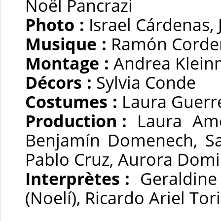
Noël Pancrazi
Photo :
Israel Cárdenas,
Musique :
Ramón Cordero
Montage :
Andrea Klei
Décors :
Sylvia Conde
Costumes :
Laura Guerr
Production :
Laura Amel
Benjamín Domenech, San
Pablo Cruz, Aurora Domi
Interprètes :
Geraldine 
(Noelí), Ricardo Ariel Tor