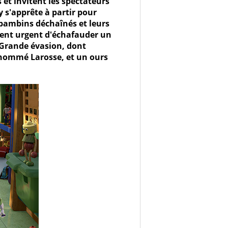
 et invitent les spectateurs
s'apprête à partir pour
es bambins déchaînés et leurs
vient urgent d'échafauder un
 Grande évasion, dont
 nommé Larosse, et un ours