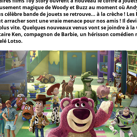
aires films Toy Story ouvrent à nouveau le coffre à jouets
ieusement magique de Woody et Buzz au moment où Andy 
lus célèbre bande de jouets se retrouve... à la crèche ! L
out arracher sont une vraie menace pour nos amis ! Il de
plus vite. Quelques nouveaux venus vont se joindre à la
bataire Ken, compagnon de Barbie, un hérisson comédien
elé Lotso.