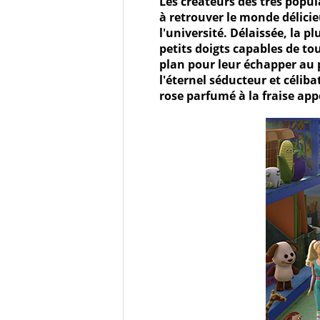
Les créateurs des très popul
à retrouver le monde délic
l'université. Délaissée, la p
petits doigts capables de t
plan pour leur échapper au 
l'éternel séducteur et céli
rose parfumé à la fraise app