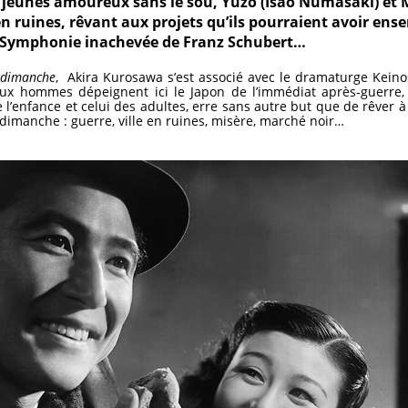
jeunes amoureux sans le sou, Yuzo (Isao Numasaki) et 
n ruines, rêvant aux projets qu’ils pourraient avoir ens
 Symphonie inachevée de Franz Schubert…
 dimanche
, Akira Kurosawa s’est associé avec le dramaturge Keino
eux hommes dépeignent ici le Japon de l’immédiat après-guerre, 
l’enfance et celui des adultes, erre sans autre but que de rêver 
 dimanche : guerre, ville en ruines, misère, marché noir…