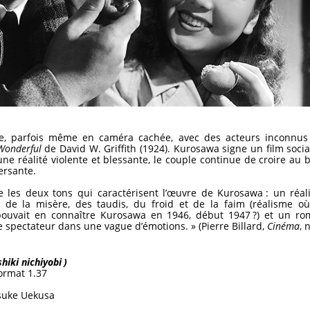
, parfois même en caméra cachée, avec des acteurs inconnus
 Wonderful
de David W. Griffith (1924). Kurosawa signe un film soci
ne réalité violente et blessante, le couple continue de croire au
ersante.
re les deux tons qui caractérisent l’œuvre de Kurosawa : un réa
 de la misère, des taudis, du froid et de la faim (réalisme où 
 pouvait en connaître Kurosawa en 1946, début 1947 ?) et un ro
 spectateur dans une vague d’émotions. » (Pierre Billard,
Cinéma
, 
iki nichiyobi )
format 1.37
suke Uekusa