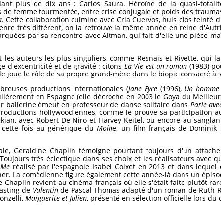
ant plus de dix ans : Carlos Saura. Héroïne de la quasi-totali
de femme tourmentée, entre crise conjugale et poids des traumas d
a
. Cette collaboration culmine avec Cria Cuervos, huis clos teinté
enre très différent, on la retrouve la même année en reine d'Aut
quées par sa rencontre avec Altman, qui fait d'elle une pièce ma
 les auteurs les plus singuliers, comme Resnais et Rivette, qui l
e d'excentricité et de gravité : citons
La Vie est un roman
(1983) po
lle joue le rôle de sa propre grand-mère dans le biopic consacré à s
breuses productions internationales (
Jane Eyre
(1996),
Un homme p
ulièrement en Espagne (elle décroche en 2003 le Goya du Meilleu
nir ballerine émeut en professeur de danse solitaire dans
Parle avec
productions hollywoodiennes, comme le prouve sa participation 
ian, avec Robert De Niro et Harvey Keitel, ou encore au sangla
e cette fois au générique du
Moin
e, un film français de Dominik 
onale, Geraldine Chaplin témoigne pourtant toujours d'un attach
Toujours très éclectique dans ses choix et les réalisateurs avec qui
 Me
réalisé par l'espagnole Isabel Coixet en 2013 et dans lequel 
er. La comédienne figure également cette année-là dans un épiso
 Chaplin revient au cinéma français où elle s'était faite plutôt r
casting de
Valentin
de Pascal Thomas adapté d'un roman de Ruth Ren
onzelli,
Marguerite et Julien
, présenté en sélection officielle lors du