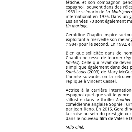
fétiche, et son compagnon pend
espagnol, souvent dans des rôles 
1969 le scénario de
La Madriguer
international en 1976. Dans un g
Les années 70 sont également mar
Un mariage
.
Geraldine Chaplin inspire surtout
exploitant à merveille son mélang
(1984) pour le second. En 1992, e
Bien que sollicitée dans de nom
Chaplin ne cesse de tourner rég
limites
). Celle qui rêvait de deve
s'implique également dans des 
Saint-Louis
(2003) de Mary McGuck
L'année suivante, on la retrouv
réplique à Vincent Cassel.
Actrice à la carrière internati
espagnol quel que soit le genre. 
s'illustre dans le thriller
Another
comédienne anglaise Sophie Turn
par jean Reno. En 2015, Geraldine
la croise au sein du prestigieux 
dans le nouveau film de Valérie D
(Allo Ciné)