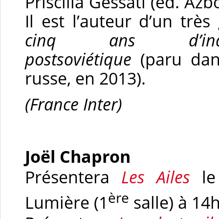
Priscilla Gessati (éd. Az
Il est l’auteur d’un trè
cinq ans d’indus
postsoviétique
(paru da
russe, en 2013).
(France Inter)
Joël Chapron
Présentera
Les Ailes
l
ère
Lumière (1
salle) à 14