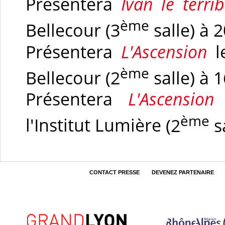
Présentera
Ivan le terrib
ème
Bellecour (3
salle) à 
Présentera
L'Ascension
l
ème
Bellecour
(2
salle)
à 1
Présentera
L'Ascension
ème
l'Institut Lumière
(2
sa
CONTACT PRESSE
DEVENEZ PARTENAIRE