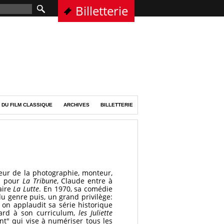
Billetterie
 DU FILM CLASSIQUE
ARCHIVES
BILLETTERIE
cteur de la photographie, monteur,
es pour
La Tribune
, Claude entre à
aire
La Lutte
. En 1970, sa comédie
du genre puis, un grand privilège:
, on applaudit sa série historique
tard à son curriculum,
les Juliette
nt" qui vise à numériser tous les