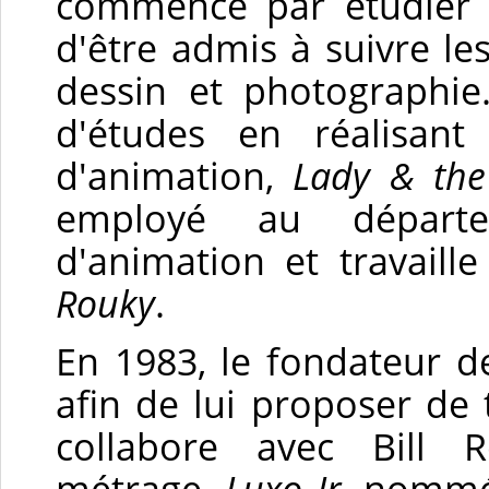
commence par étudier l
d'être admis à suivre l
dessin et photographi
d'études en réalisan
d'animation,
Lady & the
employé au départ
d'animation et travaill
Rouky
.
En 1983, le fondateur de
afin de lui proposer de t
collabore avec Bill
métrage,
Luxo Jr
, nommé