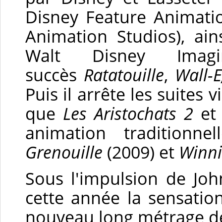
Disney Feature Animati
Animation Studios), ain
Walt Disney Imagi
succès
Ratatouille
,
Wall-E
Puis il arrête les suites 
que
Les Aristochats 2
et 
animation traditionn
Grenouille
(2009) et
Winni
Sous l'impulsion de Joh
cette année
la sensatio
nouveau long métrage d