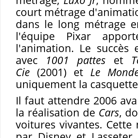
court métrage d'animati
dans le long métrage e
l'équipe Pixar appo
l'animation. Le succès e
avec
1001 pattes
et
To
Cie
(2001) et
Le Mond
uniquement la casquette
Il faut attendre 2006 av
la réalisation de
Cars
, d
voitures vivantes. Cett
par Disney et Lasseter