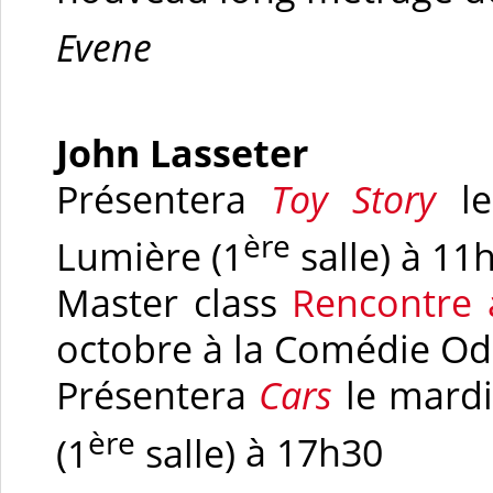
Evene
John Lasseter
Présentera
Toy Story
le
ère
Lumière
(1
salle)
à 11
Master class
Rencontre 
octobre à la Comédie O
Présentera
Cars
le mardi
ère
(1
salle)
à 17h30